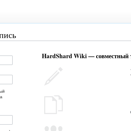
апись
HardShard Wiki — совместный т
ный
на