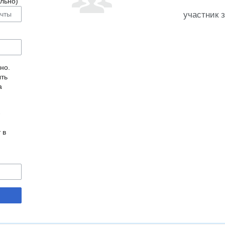
льно)
участник 
но.
ыть
а
-
 в