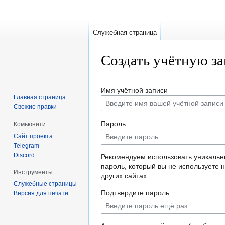
Служебная страница
Создать учётную з
Перейти
Перейти
Имя учётной записи
к
к
Главная страница
навигации
поиску
Свежие правки
Пароль
Комьюнити
Сайт проекта
Telegram
Discord
Рекомендуем использовать уникаль
пароль, который вы не используете 
Инструменты
других сайтах.
Служебные страницы
Подтвердите пароль
Версия для печати