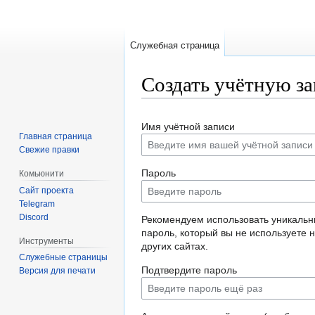
Служебная страница
Создать учётную з
Перейти
Перейти
Имя учётной записи
к
к
Главная страница
навигации
поиску
Свежие правки
Пароль
Комьюнити
Сайт проекта
Telegram
Discord
Рекомендуем использовать уникаль
пароль, который вы не используете 
Инструменты
других сайтах.
Служебные страницы
Подтвердите пароль
Версия для печати