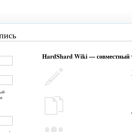
апись
HardShard Wiki — совместный т
ный
на