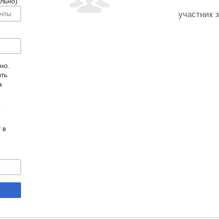
льно)
участник 
но.
ыть
а
-
 в