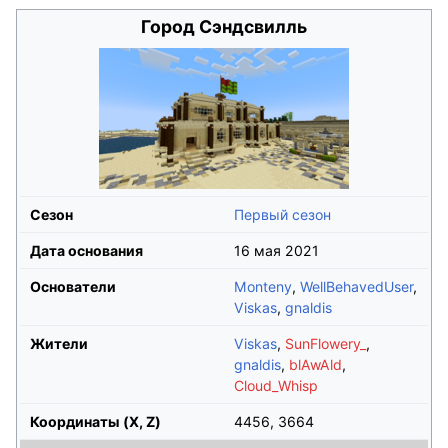
Город Сэндсвилль
Сезон
Первый сезон
Дата основания
16 мая 2021
Основатели
Monteny
,
WellBehavedUser
,
Viskas
,
gnaldis
Жители
Viskas
,
SunFlowery_
,
gnaldis
,
blAwAld
,
Cloud_Whisp
Координаты (X, Z)
4456, 3664