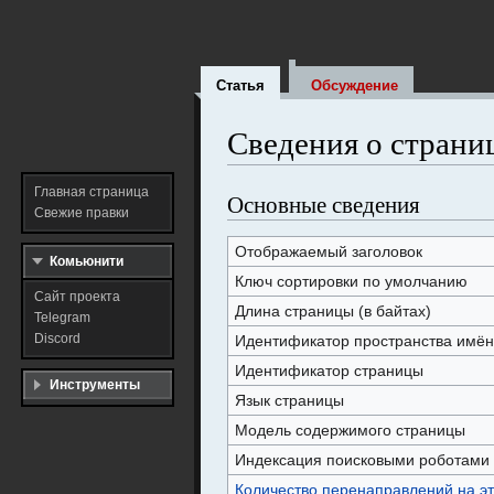
Статья
Обсуждение
Сведения о страни
Главная страница
Основные сведения
Перейти
Перейти
Свежие правки
к
к
навигации
поиску
Отображаемый заголовок
Комьюнити
Ключ сортировки по умолчанию
Сайт проекта
Длина страницы (в байтах)
Telegram
Discord
Идентификатор пространства имён
Идентификатор страницы
Инструменты
Язык страницы
Модель содержимого страницы
Индексация поисковыми роботами
Количество перенаправлений на эт