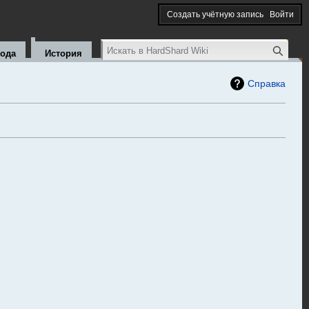
Создать учётную запись
Войти
Поиск
кода
История
Справка