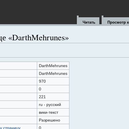
Читать
Просмотр 
це «DarthMehrunes»
DarthMehrunes
DarthMehrunes
970
0
221
ru - русский
вики-текст
Разрешено
у страницу
0