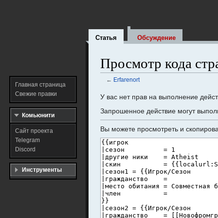
Статья
Обсуждение
Просмотр кода стр
←
Erfarenort
Главная страница
Свежие правки
Перейти
Перейти
У вас нет прав на выполнение дейс
к
к
Запрошенное действие могут выполн
Комьюнити
навигации
поиску
Вы можете просмотреть и скопирова
Сайт проекта
Telegram
Discord
Инструменты