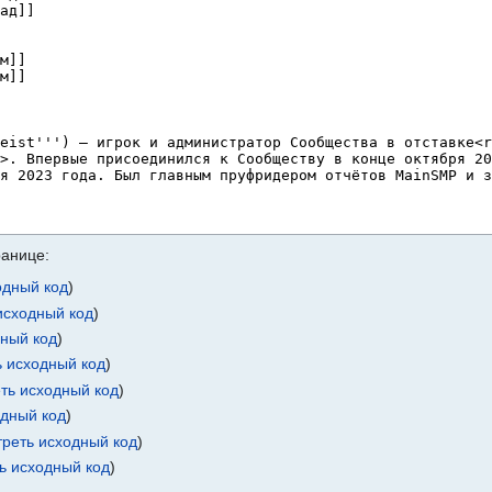
ранице:
одный код
)
исходный код
)
дный код
)
ь исходный код
)
ть исходный код
)
одный код
)
реть исходный код
)
ь исходный код
)