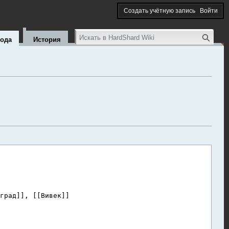
Создать учётную запись
Войти
Поиск
кода
История