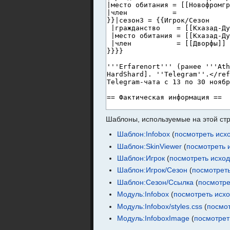
Шаблоны, используемые на этой ст
Шаблон:Infobox
(
посмотреть исх
Шаблон:SkinViewer
(
посмотреть 
Шаблон:Игрок
(
посмотреть исхо
Шаблон:Игрок/Сезон
(
посмотрет
Шаблон:Сезон/Ссылка
(
посмотре
Модуль:Infobox
(
посмотреть исх
Модуль:Infobox/styles.css
(
посмот
Модуль:InfoboxImage
(
посмотрет