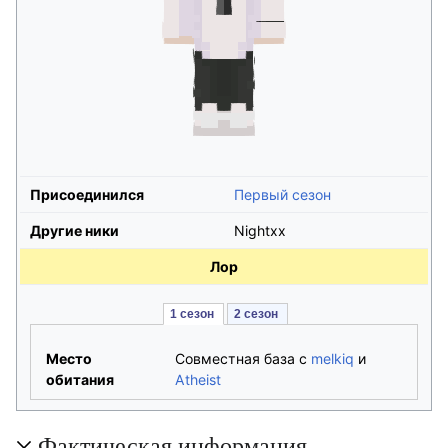
Присоединился
Первый сезон
Другие ники
Nightxx
Лор
1 сезон 
2 сезон 
Место
Совместная база с
melkiq
и
обитания
Atheist
Фактическая информация