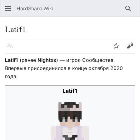
HardShard Wiki
Най
Latif1
Язык
Следить
Про
Latif1
(ранее
Nightxx
) — игрок Сообщества.
Впервые присоединился в конце октября 2020
года.
Latif1