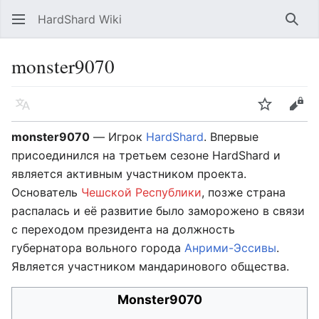
HardShard Wiki
Най
monster9070
Язык
Следить
Про
monster9070
— Игрок
HardShard
. Впервые
присоединился на третьем сезоне HardShard и
является активным участником проекта.
Основатель
Чешской Республики
, позже страна
распалась и её развитие было заморожено в связи
с переходом президента на должность
губернатора вольного города
Анрими-Эссивы
.
Является участником мандаринового общества.
Monster9070