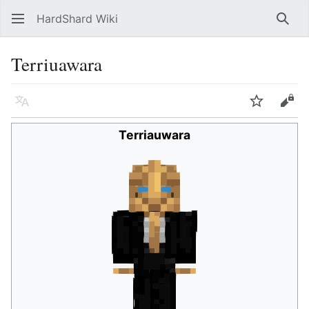
HardShard Wiki
Най
Terriuawara
Язык
Следить
Про
Terriauwara