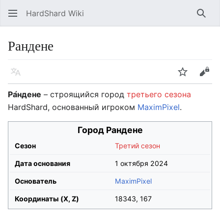
HardShard Wiki
Най
Рандене
Язык
Следить
Про
Ра́ндене
– строящийся город
третьего сезона
HardShard, основанный игроком
MaximPixel
.
Город Рандене
Сезон
Третий сезон
Дата основания
1 октября 2024
Основатель
MaximPixel
Координаты (X, Z)
18343, 167