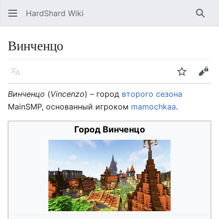
HardShard Wiki
Най
Винченцо
Язык
Следить
Про
Винченцо
(
Vincenzo
) – город
второго сезона
MainSMP, основанный игроком
mamochkaa
.
Город Винченцо