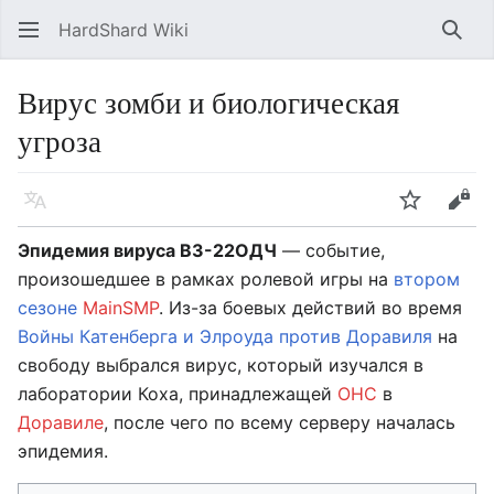
HardShard Wiki
Най
Вирус зомби и биологическая
угроза
Язык
Следить
Про
Эпидемия вируса ВЗ-22ОДЧ
— событие,
произошедшее в рамках ролевой игры на
втором
сезоне
MainSMP
. Из-за боевых действий во время
Войны Катенберга и Элроуда против Доравиля
на
свободу выбрался вирус, который изучался в
лаборатории Коха, принадлежащей
ОНС
в
Доравиле
, после чего по всему серверу началась
эпидемия.