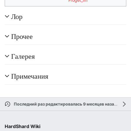
Froget_Im
Лор
Прочее
Галерея
Примечания
Последний раз редактировалась 9 месяцев назад
участ
HardShard Wiki