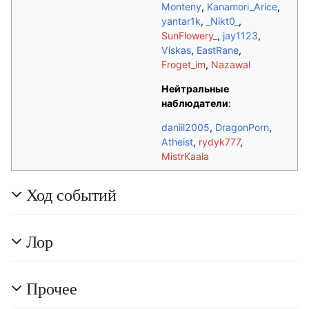
Monteny
,
Kanamori_Arice
,
yantar1k
,
_Nikt0_
,
SunFlowery_
,
jay1123
,
Viskas
,
EastRane
,
Froget_im
,
Nazawal
Нейтральные
наблюдатели
:
daniil2005
,
DragonPorn
,
Atheist
,
rydyk777
,
MistrKaala
Ход событий
Лор
Прочее