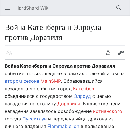
HardShard Wiki
Най
Война Катенберга и Элроуда
против Доравиля
Язык
Следить
Про
Война Катенберга и Элроуда против Доравиля
—
событие, произошедшее в рамках ролевой игры на
втором сезоне
MainSMP
. Образовавшийся
незадолго до события город
Катенберг
объединился с государством
Элроуд
с целью
нападения на столицу
Доравиля
. В качестве цели
нападения заявлялось освобождение
котианского
города
Пусситаун
и передача яйца дракона из
личного владения
Flammablelion
в пользование